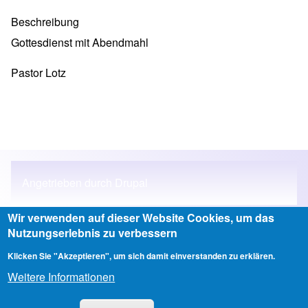
Beschreibung
Gottesdienst mit Abendmahl
Pastor Lotz
Angetrieben durch
Drupal
Wir verwenden auf dieser Website Cookies, um das
Nutzungserlebnis zu verbessern
Anmelden
Klicken Sie "Akzeptieren", um sich damit einverstanden zu erklären.
User account menu
Weitere Informationen
Copyright © 2026 Ev.-luth. Stadtkirchengemeinde Ludwigslust - All
rights reserved