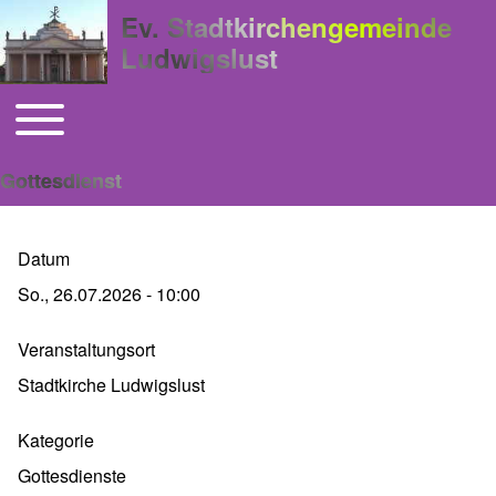
Ev. Stadtkirchengemeinde
Ludwigslust
Toggle main menu
Hauptnavigation
Gottesdienst
Datum
So., 26.07.2026 - 10:00
Veranstaltungsort
Stadtkirche Ludwigslust
Kategorie
Gottesdienste