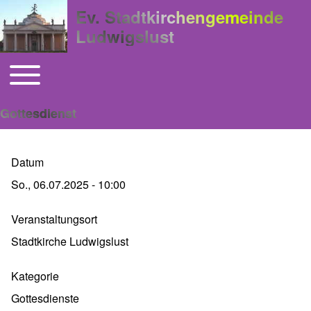
Ev. Stadtkirchengemeinde
Ludwigslust
Toggle main menu
Hauptnavigation
Gottesdienst
Datum
So., 06.07.2025 - 10:00
Veranstaltungsort
Stadtkirche Ludwigslust
Kategorie
Gottesdienste