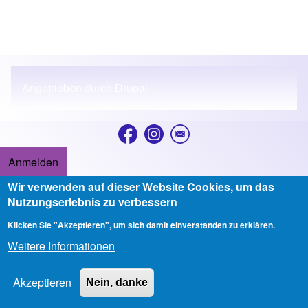
Angetrieben durch
Drupal
Anmelden
User account menu
Wir verwenden auf dieser Website Cookies, um das
Copyright © 2026 Ev.-luth. Stadtkirchengemeinde Ludwigslust - All
Nutzungserlebnis zu verbessern
rights reserved
Klicken Sie "Akzeptieren", um sich damit einverstanden zu erklären.
Developed & Designed by
Alaa Haddad
Weitere Informationen
Akzeptieren
Nein, danke