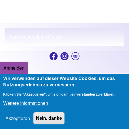
Angetrieben durch
Drupal
Anmelden
User account menu
Wir verwenden auf dieser Website Cookies, um das
Copyright © 2026 Ev.-luth. Stadtkirchengemeinde Ludwigslust - All
Nutzungserlebnis zu verbessern
rights reserved
Klicken Sie "Akzeptieren", um sich damit einverstanden zu erklären.
Developed & Designed by
Alaa Haddad
Weitere Informationen
Akzeptieren
Nein, danke