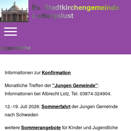
Ev. Stadtkirchengemeinde
Ludwigslust
Toggle main menu
Hauptnavigation
Jugendliche
Informationen zur
Konfirmation
Monatliche Treffen der
"Jungen Gemeinde"
:
Informationen bei Albrecht Lotz, Tel. 03874-324904.
12.-19. Juli 2026:
Sommerfahrt
der Jungen Gemeinde
nach Schweden
weitere
Sommerangebote
für Kinder und Jugendliche