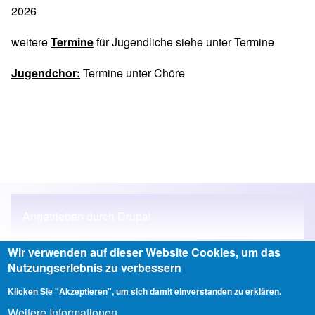
2026
weitere
Termine
für Jugendliche siehe unter
Termine
Jugendchor:
Termine unter
Chöre
Angetrieben durch
Drupal
Wir verwenden auf dieser Website Cookies, um das
Nutzungserlebnis zu verbessern
Anmelden
Klicken Sie "Akzeptieren", um sich damit einverstanden zu erklären.
User account menu
Weitere Informationen